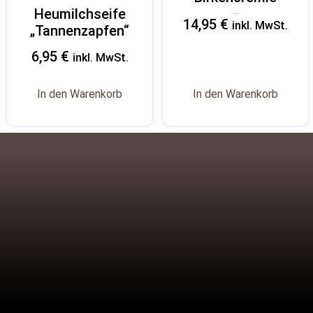
Heumilchseife
Bewertet
14,95
€
mit
inkl. MwSt.
„Tannenzapfen“
5.00
von
5
6,95
€
inkl. MwSt.
In den Warenkorb
In den Warenkorb