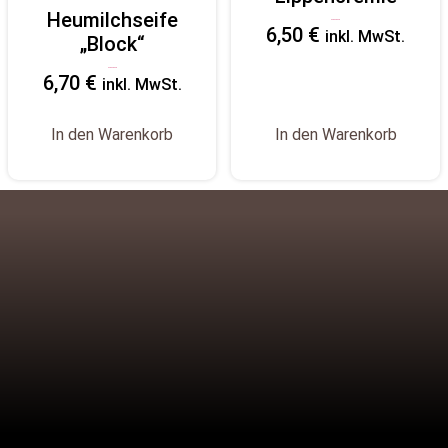
Heumilchseife
Bewertet
6,50
€
mit
inkl. MwSt.
„Block“
5.00
von
5
Bewertet
6,70
€
mit
inkl. MwSt.
5.00
von
5
In den Warenkorb
In den Warenkorb