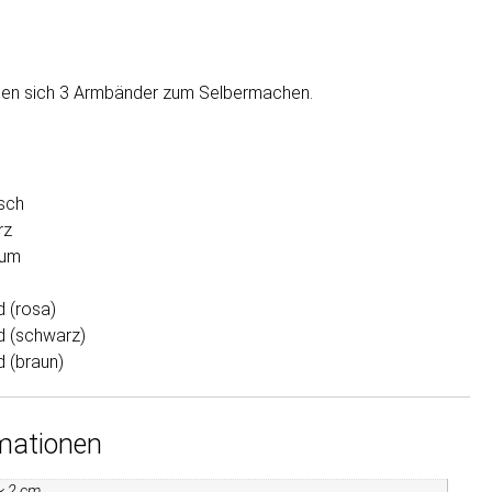
den sich
3 Armbänder zum Selbermachen.
rsch
rz
aum
 (rosa)
d (schwarz)
 (braun)
rmationen
 × 2 cm